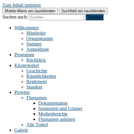
Zum Inhalt springen
Mobile-Menü ein-/ausblenden
Suchfeld ein-/ausblenden
Suchen nach:
Willkommen
Mitglieder
Organigramm
Statuten
Anmeldung
Programm
Rückblick
Klostertorkel
Geschichte
Räumlichkeiten
Reglement
Standort
Projekte
Flurnamen
Dokumentation
Sponsoren und Gönner
Medienberichte
Flurnamen anhören
Alte Torkel
Galerie