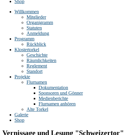
Shop
Willkommen
Mitglieder
Organigramm
Statuten
Anmeldung
Programm
Rückblick
Klostertorkel
Geschichte
Räumlichkeiten
Reglement
Standort
Projekte
Flurnamen
Dokumentation
Sponsoren und Gönner
Medienberichte
Flurnamen anhören
Alte Torkel
Galerie
Shop
Vernissage und Lesung "Schweizertor"