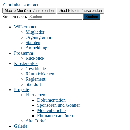
Zum Inhalt springen
Mobile-Menü ein-/ausblenden
Suchfeld ein-/ausblenden
Suchen nach:
Willkommen
Mitglieder
Organigramm
Statuten
Anmeldung
Programm
Rückblick
Klostertorkel
Geschichte
Räumlichkeiten
Reglement
Standort
Projekte
Flurnamen
Dokumentation
Sponsoren und Gönner
Medienberichte
Flurnamen anhören
Alte Torkel
Galerie