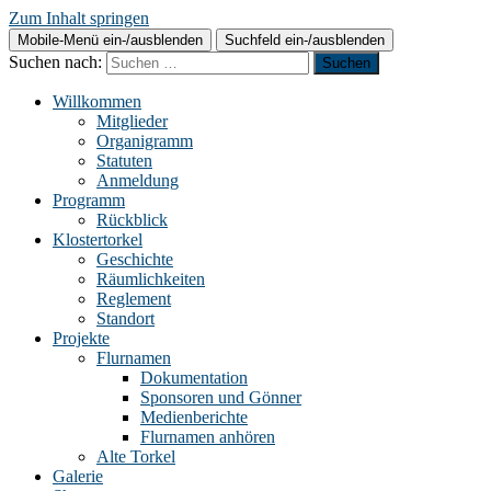
Zum Inhalt springen
Mobile-Menü ein-/ausblenden
Suchfeld ein-/ausblenden
Suchen nach:
Willkommen
Mitglieder
Organigramm
Statuten
Anmeldung
Programm
Rückblick
Klostertorkel
Geschichte
Räumlichkeiten
Reglement
Standort
Projekte
Flurnamen
Dokumentation
Sponsoren und Gönner
Medienberichte
Flurnamen anhören
Alte Torkel
Galerie