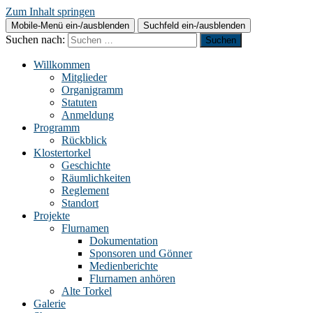
Zum Inhalt springen
Mobile-Menü ein-/ausblenden
Suchfeld ein-/ausblenden
Suchen nach:
Willkommen
Mitglieder
Organigramm
Statuten
Anmeldung
Programm
Rückblick
Klostertorkel
Geschichte
Räumlichkeiten
Reglement
Standort
Projekte
Flurnamen
Dokumentation
Sponsoren und Gönner
Medienberichte
Flurnamen anhören
Alte Torkel
Galerie