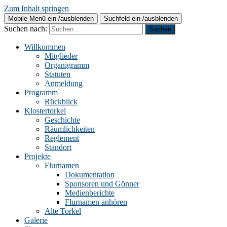
Zum Inhalt springen
Mobile-Menü ein-/ausblenden
Suchfeld ein-/ausblenden
Suchen nach:
Willkommen
Mitglieder
Organigramm
Statuten
Anmeldung
Programm
Rückblick
Klostertorkel
Geschichte
Räumlichkeiten
Reglement
Standort
Projekte
Flurnamen
Dokumentation
Sponsoren und Gönner
Medienberichte
Flurnamen anhören
Alte Torkel
Galerie