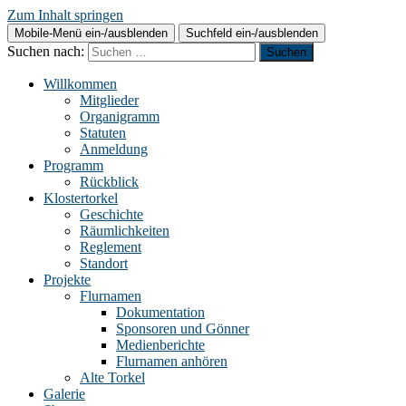
Zum Inhalt springen
Mobile-Menü ein-/ausblenden
Suchfeld ein-/ausblenden
Suchen nach:
Willkommen
Mitglieder
Organigramm
Statuten
Anmeldung
Programm
Rückblick
Klostertorkel
Geschichte
Räumlichkeiten
Reglement
Standort
Projekte
Flurnamen
Dokumentation
Sponsoren und Gönner
Medienberichte
Flurnamen anhören
Alte Torkel
Galerie