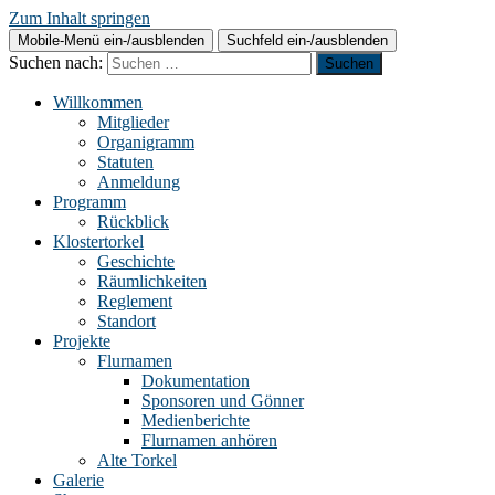
Zum Inhalt springen
Mobile-Menü ein-/ausblenden
Suchfeld ein-/ausblenden
Suchen nach:
Willkommen
Mitglieder
Organigramm
Statuten
Anmeldung
Programm
Rückblick
Klostertorkel
Geschichte
Räumlichkeiten
Reglement
Standort
Projekte
Flurnamen
Dokumentation
Sponsoren und Gönner
Medienberichte
Flurnamen anhören
Alte Torkel
Galerie