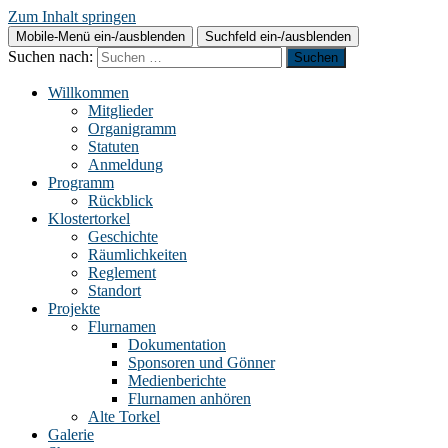
Zum Inhalt springen
Mobile-Menü ein-/ausblenden
Suchfeld ein-/ausblenden
Suchen nach:
Willkommen
Mitglieder
Organigramm
Statuten
Anmeldung
Programm
Rückblick
Klostertorkel
Geschichte
Räumlichkeiten
Reglement
Standort
Projekte
Flurnamen
Dokumentation
Sponsoren und Gönner
Medienberichte
Flurnamen anhören
Alte Torkel
Galerie