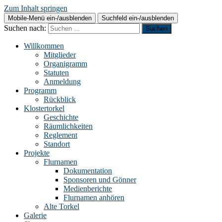
Zum Inhalt springen
Mobile-Menü ein-/ausblenden
Suchfeld ein-/ausblenden
Suchen nach:
Willkommen
Mitglieder
Organigramm
Statuten
Anmeldung
Programm
Rückblick
Klostertorkel
Geschichte
Räumlichkeiten
Reglement
Standort
Projekte
Flurnamen
Dokumentation
Sponsoren und Gönner
Medienberichte
Flurnamen anhören
Alte Torkel
Galerie