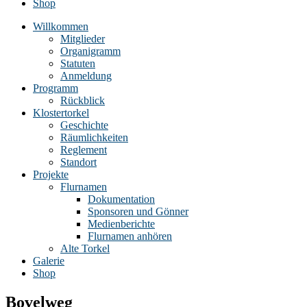
Shop
Willkommen
Mitglieder
Organigramm
Statuten
Anmeldung
Programm
Rückblick
Klostertorkel
Geschichte
Räumlichkeiten
Reglement
Standort
Projekte
Flurnamen
Dokumentation
Sponsoren und Gönner
Medienberichte
Flurnamen anhören
Alte Torkel
Galerie
Shop
Bovelweg