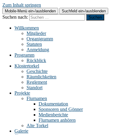
Zum Inhalt springen
Mobile-Menü ein-/ausblenden
Suchfeld ein-/ausblenden
Suchen nach:
Willkommen
Mitglieder
Organigramm
Statuten
Anmeldung
Programm
Rückblick
Klostertorkel
Geschichte
Räumlichkeiten
Reglement
Standort
Projekte
Flurnamen
Dokumentation
Sponsoren und Gönner
Medienberichte
Flurnamen anhören
Alte Torkel
Galerie