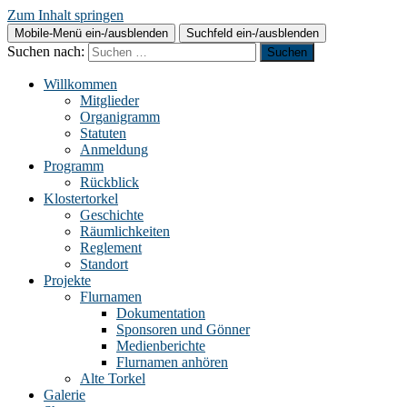
Zum Inhalt springen
Mobile-Menü ein-/ausblenden
Suchfeld ein-/ausblenden
Suchen nach:
Willkommen
Mitglieder
Organigramm
Statuten
Anmeldung
Programm
Rückblick
Klostertorkel
Geschichte
Räumlichkeiten
Reglement
Standort
Projekte
Flurnamen
Dokumentation
Sponsoren und Gönner
Medienberichte
Flurnamen anhören
Alte Torkel
Galerie