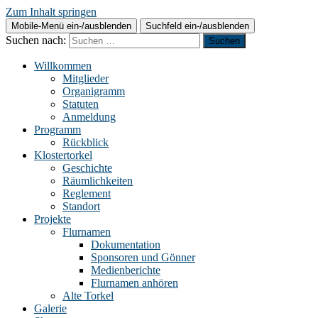
Zum Inhalt springen
Mobile-Menü ein-/ausblenden
Suchfeld ein-/ausblenden
Suchen nach:
Willkommen
Mitglieder
Organigramm
Statuten
Anmeldung
Programm
Rückblick
Klostertorkel
Geschichte
Räumlichkeiten
Reglement
Standort
Projekte
Flurnamen
Dokumentation
Sponsoren und Gönner
Medienberichte
Flurnamen anhören
Alte Torkel
Galerie