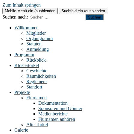
Zum Inhalt springen
Mobile-Menü ein-/ausblenden
Suchfeld ein-/ausblenden
Suchen nach:
Willkommen
Mitglieder
Organigramm
Statuten
Anmeldung
Programm
Rückblick
Klostertorkel
Geschichte
Räumlichkeiten
Reglement
Standort
Projekte
Flurnamen
Dokumentation
Sponsoren und Gönner
Medienberichte
Flurnamen anhören
Alte Torkel
Galerie