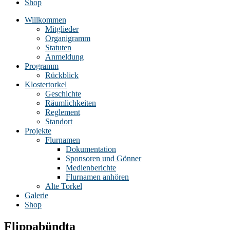
Shop
Willkommen
Mitglieder
Organigramm
Statuten
Anmeldung
Programm
Rückblick
Klostertorkel
Geschichte
Räumlichkeiten
Reglement
Standort
Projekte
Flurnamen
Dokumentation
Sponsoren und Gönner
Medienberichte
Flurnamen anhören
Alte Torkel
Galerie
Shop
Flippabündta