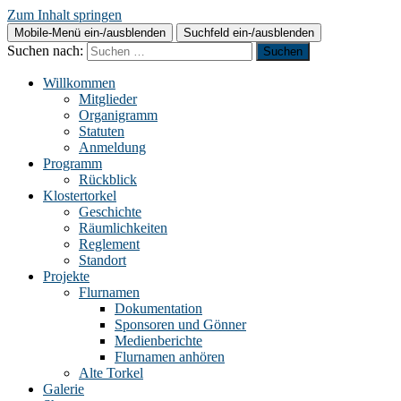
Zum Inhalt springen
Mobile-Menü ein-/ausblenden
Suchfeld ein-/ausblenden
Suchen nach:
Willkommen
Mitglieder
Organigramm
Statuten
Anmeldung
Programm
Rückblick
Klostertorkel
Geschichte
Räumlichkeiten
Reglement
Standort
Projekte
Flurnamen
Dokumentation
Sponsoren und Gönner
Medienberichte
Flurnamen anhören
Alte Torkel
Galerie