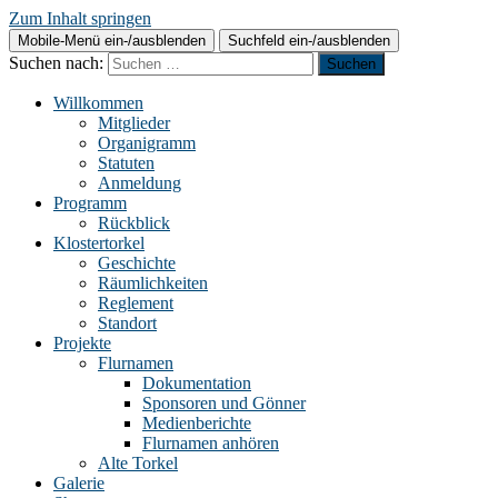
Zum Inhalt springen
Mobile-Menü ein-/ausblenden
Suchfeld ein-/ausblenden
Suchen nach:
Willkommen
Mitglieder
Organigramm
Statuten
Anmeldung
Programm
Rückblick
Klostertorkel
Geschichte
Räumlichkeiten
Reglement
Standort
Projekte
Flurnamen
Dokumentation
Sponsoren und Gönner
Medienberichte
Flurnamen anhören
Alte Torkel
Galerie