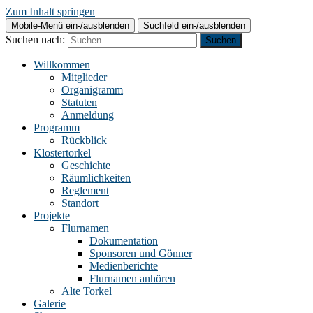
Zum Inhalt springen
Mobile-Menü ein-/ausblenden
Suchfeld ein-/ausblenden
Suchen nach:
Willkommen
Mitglieder
Organigramm
Statuten
Anmeldung
Programm
Rückblick
Klostertorkel
Geschichte
Räumlichkeiten
Reglement
Standort
Projekte
Flurnamen
Dokumentation
Sponsoren und Gönner
Medienberichte
Flurnamen anhören
Alte Torkel
Galerie