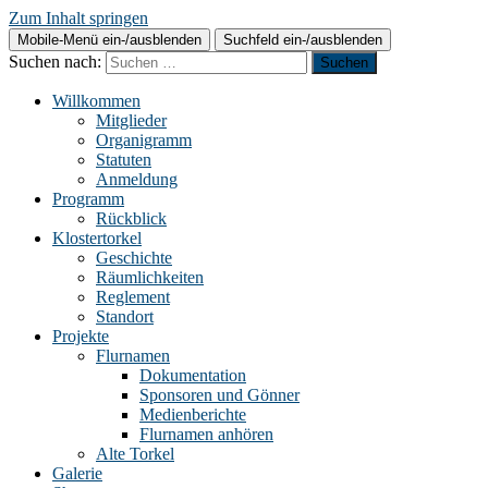
Zum Inhalt springen
Mobile-Menü ein-/ausblenden
Suchfeld ein-/ausblenden
Suchen nach:
Willkommen
Mitglieder
Organigramm
Statuten
Anmeldung
Programm
Rückblick
Klostertorkel
Geschichte
Räumlichkeiten
Reglement
Standort
Projekte
Flurnamen
Dokumentation
Sponsoren und Gönner
Medienberichte
Flurnamen anhören
Alte Torkel
Galerie