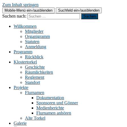
Zum Inhalt springen
Mobile-Menü ein-/ausblenden
Suchfeld ein-/ausblenden
Suchen nach:
Willkommen
Mitglieder
Organigramm
Statuten
Anmeldung
Programm
Rückblick
Klostertorkel
Geschichte
Räumlichkeiten
Reglement
Standort
Projekte
Flurnamen
Dokumentation
Sponsoren und Gönner
Medienberichte
Flurnamen anhören
Alte Torkel
Galerie