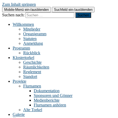
Zum Inhalt springen
Mobile-Menü ein-/ausblenden
Suchfeld ein-/ausblenden
Suchen nach:
Willkommen
Mitglieder
Organigramm
Statuten
Anmeldung
Programm
Rückblick
Klostertorkel
Geschichte
Räumlichkeiten
Reglement
Standort
Projekte
Flurnamen
Dokumentation
Sponsoren und Gönner
Medienberichte
Flurnamen anhören
Alte Torkel
Galerie