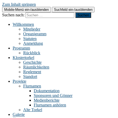
Zum Inhalt springen
Mobile-Menü ein-/ausblenden
Suchfeld ein-/ausblenden
Suchen nach:
Willkommen
Mitglieder
Organigramm
Statuten
Anmeldung
Programm
Rückblick
Klostertorkel
Geschichte
Räumlichkeiten
Reglement
Standort
Projekte
Flurnamen
Dokumentation
Sponsoren und Gönner
Medienberichte
Flurnamen anhören
Alte Torkel
Galerie