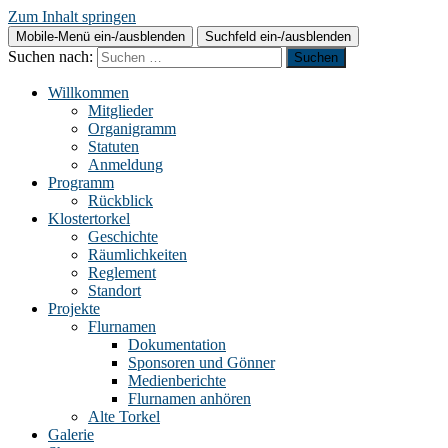
Zum Inhalt springen
Mobile-Menü ein-/ausblenden
Suchfeld ein-/ausblenden
Suchen nach:
Willkommen
Mitglieder
Organigramm
Statuten
Anmeldung
Programm
Rückblick
Klostertorkel
Geschichte
Räumlichkeiten
Reglement
Standort
Projekte
Flurnamen
Dokumentation
Sponsoren und Gönner
Medienberichte
Flurnamen anhören
Alte Torkel
Galerie