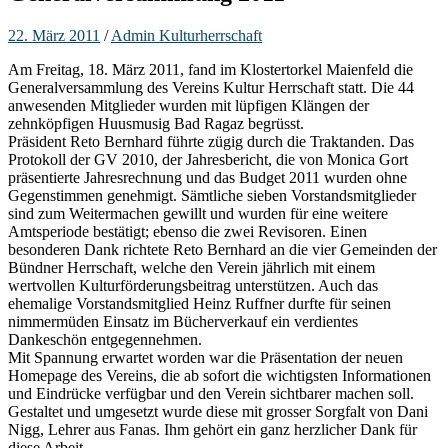
22. März 2011
/
Admin Kulturherrschaft
Am Freitag, 18. März 2011, fand im Klostertorkel Maienfeld die
Generalversammlung des Vereins Kultur Herrschaft statt. Die 44
anwesenden Mitglieder wurden mit lüpfigen Klängen der
zehnköpfigen Huusmusig Bad Ragaz begrüsst.
Präsident Reto Bernhard führte zügig durch die Traktanden. Das
Protokoll der GV 2010, der Jahresbericht, die von Monica Gort
präsentierte Jahresrechnung und das Budget 2011 wurden ohne
Gegenstimmen genehmigt. Sämtliche sieben Vorstandsmitglieder
sind zum Weitermachen gewillt und wurden für eine weitere
Amtsperiode bestätigt; ebenso die zwei Revisoren. Einen
besonderen Dank richtete Reto Bernhard an die vier Gemeinden der
Bündner Herrschaft, welche den Verein jährlich mit einem
wertvollen Kulturförderungsbeitrag unterstützen. Auch das
ehemalige Vorstandsmitglied Heinz Ruffner durfte für seinen
nimmermüden Einsatz im Bücherverkauf ein verdientes
Dankeschön entgegennehmen.
Mit Spannung erwartet worden war die Präsentation der neuen
Homepage des Vereins, die ab sofort die wichtigsten Informationen
und Eindrücke verfügbar und den Verein sichtbarer machen soll.
Gestaltet und umgesetzt wurde diese mit grosser Sorgfalt von Dani
Nigg, Lehrer aus Fanas. Ihm gehört ein ganz herzlicher Dank für
diese Arbeit.