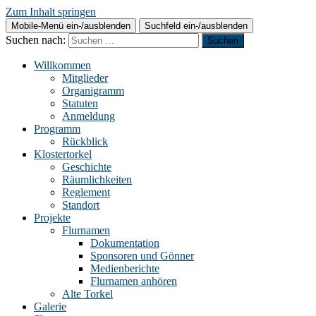
Zum Inhalt springen
Mobile-Menü ein-/ausblenden
Suchfeld ein-/ausblenden
Suchen nach:
Willkommen
Mitglieder
Organigramm
Statuten
Anmeldung
Programm
Rückblick
Klostertorkel
Geschichte
Räumlichkeiten
Reglement
Standort
Projekte
Flurnamen
Dokumentation
Sponsoren und Gönner
Medienberichte
Flurnamen anhören
Alte Torkel
Galerie