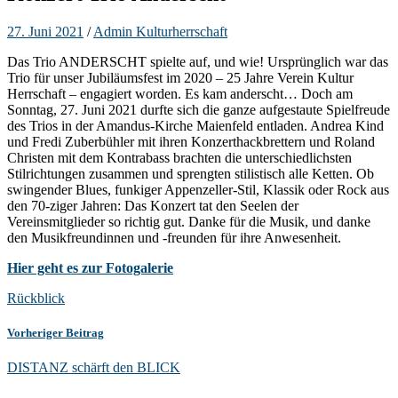
27. Juni 2021
/
Admin Kulturherrschaft
Das Trio ANDERSCHT spielte auf, und wie! Ursprünglich war das
Trio für unser Jubiläumsfest im 2020 – 25 Jahre Verein Kultur
Herrschaft – engagiert worden. Es kam anderscht… Doch am
Sonntag, 27. Juni 2021 durfte sich die ganze aufgestaute Spielfreude
des Trios in der Amandus-Kirche Maienfeld entladen. Andrea Kind
und Fredi Zuberbühler mit ihren Konzerthackbrettern und Roland
Christen mit dem Kontrabass brachten die unterschiedlichsten
Stilrichtungen zusammen und sprengten stilistisch alle Ketten. Ob
swingender Blues, funkiger Appenzeller-Stil, Klassik oder Rock aus
den 70-ziger Jahren: Das Konzert tat den Seelen der
Vereinsmitglieder so richtig gut. Danke für die Musik, und danke
den Musikfreundinnen und -freunden für ihre Anwesenheit.
Hier geht es zur Fotogalerie
Rückblick
Vorheriger Beitrag
DISTANZ schärft den BLICK