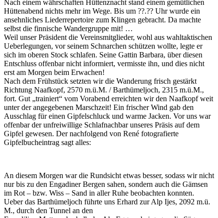
Nach einem währschaften Hüttenznacht stand einem gemütlichen
Hüttenabend nichts mehr im Wege. Bis um ??.?? Uhr wurde ein
ansehnliches Liederrepertoire zum Klingen gebracht. Da machte
selbst die finnische Wandergruppe mit! …
Weil unser Präsident die Vereinsmitglieder, wohl aus wahltaktischen
Ueberlegungen, vor seinem Schnarchen schützen wollte, legte er
sich im oberen Stock schlafen. Seine Gattin Barbara, über diesen
Entschluss offenbar nicht informiert, vermisste ihn, und dies nicht
erst am Morgen beim Erwachen!
Nach dem Frühstück setzten wir die Wanderung frisch gestärkt
Richtung Naafkopf, 2570 m.ü.M. / Barthümeljoch, 2315 m.ü.M.,
fort. Gut „trainiert“ vom Vorabend erreichten wir den Naafkopf weit
unter der angegebenen Marschzeit! Ein frischer Wind gab den
Ausschlag für einen Gipfelschluck und warme Jacken. Vor uns war
offenbar der unfreiwillige Schlafnachbar unseres Präsis auf dem
Gipfel gewesen. Der nachfolgend von René fotografierte
Gipfelbucheintrag sagt alles:
An diesem Morgen war die Rundsicht etwas besser, sodass wir nicht
nur bis zu den Engadiner Bergen sahen, sondern auch die Gämsen
im Rot – bzw. Wiss – Sand in aller Ruhe beobachten konnten.
Ueber das Barthümeljoch führte uns Erhard zur Alp Ijes, 2092 m.ü.
M., durch den Tunnel an den