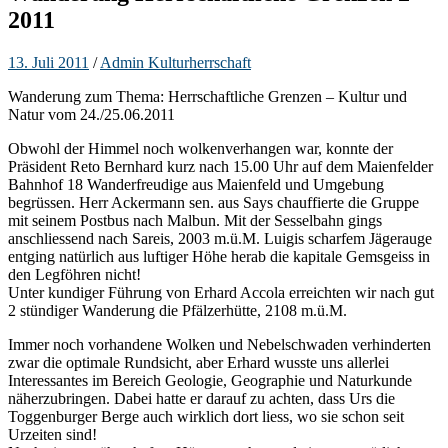
2011
13. Juli 2011
/
Admin Kulturherrschaft
Wanderung zum Thema: Herrschaftliche Grenzen – Kultur und
Natur vom 24./25.06.2011
Obwohl der Himmel noch wolkenverhangen war, konnte der
Präsident Reto Bernhard kurz nach 15.00 Uhr auf dem Maienfelder
Bahnhof 18 Wanderfreudige aus Maienfeld und Umgebung
begrüssen. Herr Ackermann sen. aus Says chauffierte die Gruppe
mit seinem Postbus nach Malbun. Mit der Sesselbahn gings
anschliessend nach Sareis, 2003 m.ü.M. Luigis scharfem Jägerauge
entging natürlich aus luftiger Höhe herab die kapitale Gemsgeiss in
den Legföhren nicht!
Unter kundiger Führung von Erhard Accola erreichten wir nach gut
2 stündiger Wanderung die Pfälzerhütte, 2108 m.ü.M.
Immer noch vorhandene Wolken und Nebelschwaden verhinderten
zwar die optimale Rundsicht, aber Erhard wusste uns allerlei
Interessantes im Bereich Geologie, Geographie und Naturkunde
näherzubringen. Dabei hatte er darauf zu achten, dass Urs die
Toggenburger Berge auch wirklich dort liess, wo sie schon seit
Urzeiten sind!