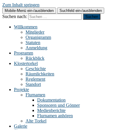
Zum Inhalt springen
Mobile-Menü ein-/ausblenden
Suchfeld ein-/ausblenden
Suchen nach:
Willkommen
Mitglieder
Organigramm
Statuten
Anmeldung
Programm
Rückblick
Klostertorkel
Geschichte
Räumlichkeiten
Reglement
Standort
Projekte
Flurnamen
Dokumentation
Sponsoren und Gönner
Medienberichte
Flurnamen anhören
Alte Torkel
Galerie