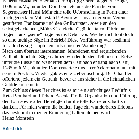
Feuerlilien-Matten oberhalb der Alp Egg vorbei gegen die Säge,
1606 m.ü.M., hinunter. Dort bereitete uns die Familie vom
Sägermeister Hansi Möhr eine tolle Uebrraschung in Form einer
reich gedeckten Mittagstafel! Bevor wir uns an der vom Verein
gestifteten Tranksame und den Grillwürsten, sowie an den
selbstgebackenen „Möhr-Süssigkeiten“ gütlich taten, führte uns
Säger-Hansi „seine“ Säge bis ins Detail vor. Wie herrlich tönt doch
so eine urchige Säge im Betrieb! Diese Vorführung war bestimmt
für alle das sog. Tüpfchen aufs i unserer Wanderung!
Nach dem überaus interessanten, lehrreichen und erquickenden
Aufenthalt bei der Säge nahmen wir den letzten Teil unserer Reise
unter die Füsse und wanderten dem Canibach entlang nach Cani,
1285 m.ü.M., hinunter. Dort erwartete uns Herr Ackermann jun. mit
seinem Postbus. Wieder gab es eine Ueberraschung: Der Chauffeur
offerierte jedem ein Getränk, bevor er uns sicher in die heimatlichen
Gefilde kutschierte.
Zum Schluss dieses Berichtes ist es mir ein aufrichtiges Bedürfnis
Reto Bernhard und Erhard Accola für die Organisation und Führung
der Tour sowie allen Beteiligten für die tolle Kameradschaft zu
danken. Für mich waren die beiden Tage ein wunderbares Erlebnis,
das bestimmt in meiner Erinnerung haften bleiben wird.
Heinz Monstein
Rückblick